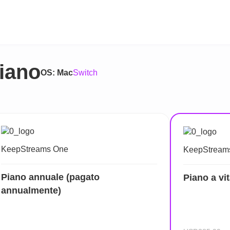
piano
OS:
Mac
Switch
KeepStreams One
KeepStream
Piano annuale (pagato
Piano a vi
annualmente)