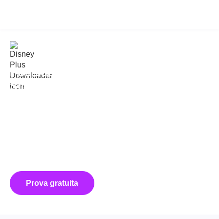
KeepStreams for Disney Plus
v2.0.3.2
Possiedi la tua biblioteca Disney+:
Scarica e guarda offline per sempre
KeepStreams vanta potenti funzioni per aiutarti a scaricare
video da Disney+ in
720p
,
1080p
, e
4K
con
Audio Atmos,
EAC3 5.1 o AAC 2.0
.
Può convertire i video Disney+ in
MP4/MKV
formattare,
rimuovere annunci pubblicitari dai download, personalizzare la
lingua dell'audio e dei sottotitoli, pianificare i download, ecc.
Utilizza KeepStreams per creare facilmente la tua libreria
Disney+.
Prova gratuita
Acquista ora