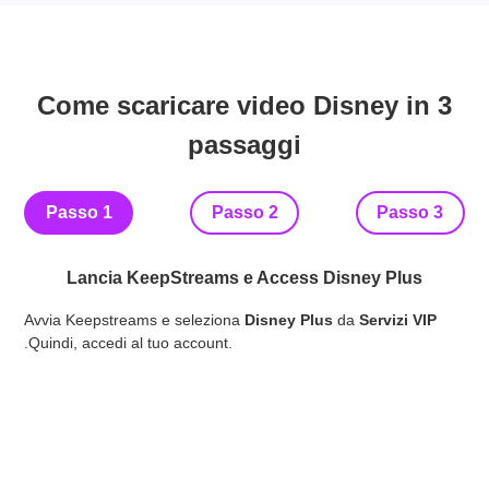
Come scaricare video Disney in 3
passaggi
Passo 1
Passo 2
Passo 3
Lancia KeepStreams e Access Disney Plus
Tro
Avvia Keepstreams e seleziona
Disney Plus
da
Servizi VIP
con
.Quindi, accedi al tuo account.
Sot