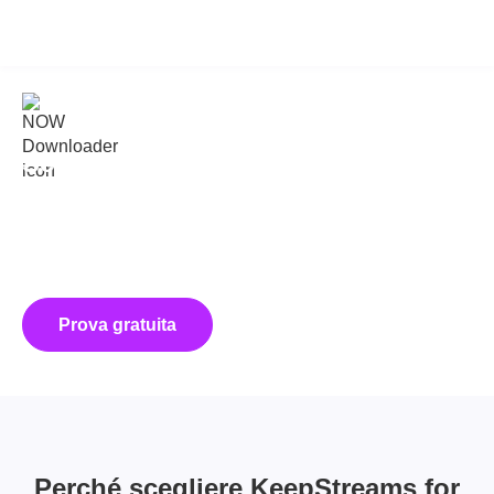
KeepStreams for NOW
v2.0.3.2
Scarica le serie TV e i film di NOW
con KeepStreams!
KeepStreams for NOW è il miglior downloader di NOW TV per
gli utenti Windows. Offre download veloci e di alta qualità dei
video di NOW nei formati MP4 o MKV a 720p, consentendo di
godersi facilmente i propri spettacoli e film preferiti anche offline.
Prova gratuita
Acquista ora
Perché scegliere KeepStreams for