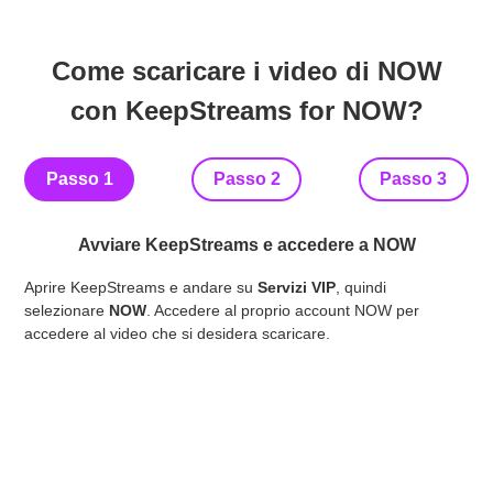
Come scaricare i video di NOW
con KeepStreams for NOW?
Passo 1
Passo 2
Passo 3
Avviare KeepStreams e accedere a NOW
Tro
Aprire KeepStreams e andare su
Servizi VIP
, quindi
sca
selezionare
NOW
. Accedere al proprio account NOW per
opz
accedere al video che si desidera scaricare.
pia