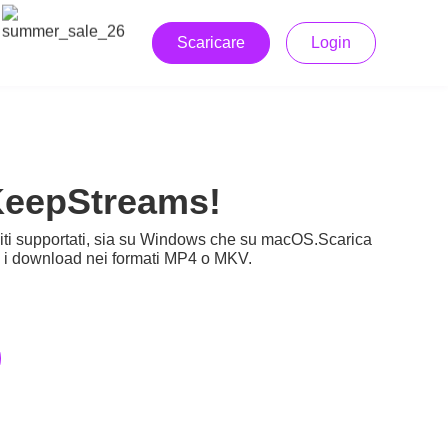
Scaricare
Login
 KeepStreams!
siti supportati, sia su Windows che su macOS.Scarica
te i download nei formati MP4 o MKV.