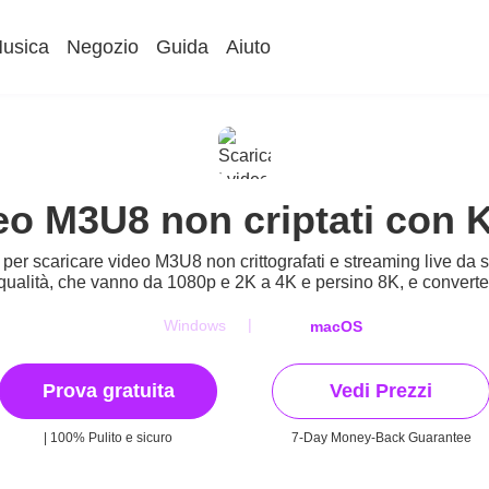
usica
Negozio
Guida
Aiuto
deo M3U8 non criptati con
er scaricare video M3U8 non crittografati e streaming live da 
ta qualità, che vanno da 1080p e 2K a 4K e persino 8K, e conver
|
Windows
macOS
Prova gratuita
Vedi Prezzi
| 100% Pulito e sicuro
7-Day Money-Back Guarantee