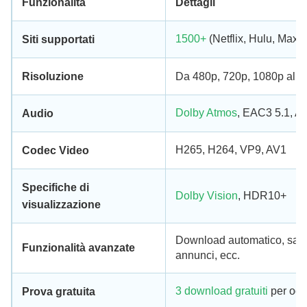
Funzionalità
Dettagli
1500+
(Netflix, Hulu, Max, 
Siti supportati
Risoluzione
Da 480p, 720p, 1080p al s
Dolby Atmos
, EAC3 5.1, A
Audio
H265, H264, VP9, AV1
Codec Video
Specifiche di
Dolby Vision
, HDR10+
visualizzazione
Download automatico, salvat
Funzionalità avanzate
annunci, ecc.
3 download gratuiti
per ogni
Prova gratuita