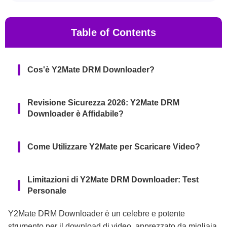
Table of Contents
Cos'è Y2Mate DRM Downloader?
Revisione Sicurezza 2026: Y2Mate DRM
Downloader è Affidabile?
Come Utilizzare Y2Mate per Scaricare Video?
Limitazioni di Y2Mate DRM Downloader: Test
Personale
Y2Mate DRM Downloader è un celebre e potente
Esiste un'Alternativa Migliore a Y2Mate DRM
strumento per il download di video, apprezzato da migliaia