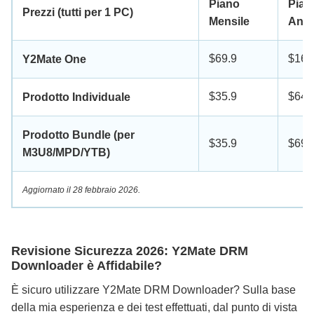
Piano
Pian
Prezzi (tutti per 1 PC)
Mensile
Annu
$69.9
$169
Y2Mate One
$35.9
$64.
Prodotto Individuale
Prodotto Bundle (per
$35.9
$69.
M3U8/MPD/YTB)
Aggiornato il 28 febbraio 2026.
Revisione Sicurezza 2026: Y2Mate DRM
Downloader è Affidabile?
È sicuro utilizzare Y2Mate DRM Downloader? Sulla base
della mia esperienza e dei test effettuati, dal punto di vista