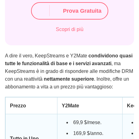
Prova Gratuita
Scopri di più
A dire il vero, KeepStreams e Y2Mate
condividono quasi
tutte le funzionalità di base e i servizi avanzati
, ma
KeepStreams è in grado di rispondere alle modifiche DRM
con una reattività
nettamente superiore
. Inoltre, offre un
abbonamento a vita a un prezzo più vantaggioso:
Prezzo
Y2Mate
Keep
69,9 $/mese.
169,9 $/anno.
Tutto in Uno