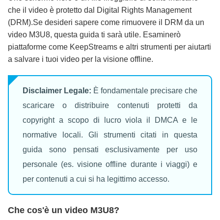
Principali modi per rimuovere DRM dai video
che il video è protetto dal Digital Rights Management
M3U8
(DRM).Se desideri sapere come rimuovere il DRM da un
video M3U8, questa guida ti sarà utile. Esaminerò
piattaforme come KeepStreams e altri strumenti per aiutarti
Altri strumenti da considerare
a salvare i tuoi video per la visione offline.
Domande Frequenti
Disclaimer Legale:
È fondamentale precisare che
scaricare o distribuire contenuti protetti da
Conclusione
copyright a scopo di lucro viola il DMCA e le
normative locali. Gli strumenti citati in questa
guida sono pensati esclusivamente per uso
personale (es. visione offline durante i viaggi) e
per contenuti a cui si ha legittimo accesso.
Che cos'è un video M3U8?