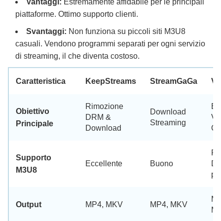
Vantaggi:
Estremamente affidabile per le principali
piattaforme. Ottimo supporto clienti.
Svantaggi:
Non funziona su piccoli siti M3U8
casuali. Vendono programmi separati per ogni servizio
di streaming, il che diventa costoso.
Caratteristica
KeepStreams
StreamGaGa
Vi
Rimozione
Ed
Obiettivo
Download
DRM &
Vi
Streaming
Principale
Download
Co
Po
Supporto
Eccellente
Buono
D
M3U8
pe
MP
Output
MP4, MKV
MP4, MKV
MO